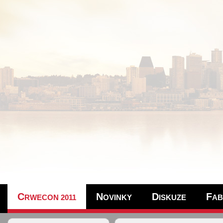
C
N
D
F
RWECON 2011
OVINKY
ISKUZE
AB