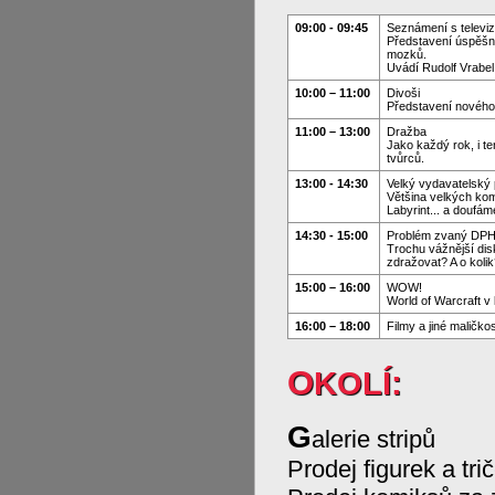
09:00 - 09:45
Seznámení s televi
Představení úspěšné
mozků.
Uvádí Rudolf Vrabel
10:00 – 11:00
Divoši
Představení nového 
11:00 – 13:00
Dražba
Jako každý rok, i t
tvůrců.
13:00 - 14:30
Velký vydavatelský 
Většina velkých kom
Labyrint... a doufáme
14:30 - 15:00
Problém zvaný DPH
Trochu vážnější di
zdražovat? A o koli
15:00 – 16:00
WOW!
World of Warcraft v 
16:00 – 18:00
Filmy a jiné maličkos
OKOLÍ:
G
alerie stripů
Prodej figurek a tri