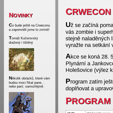
CRWECON 
N
OVINKY
U
ž se začíná pom
C
o bude ještě na Crweconu
a zapomněli jsme to zmínit!
vás zombie i super
T
stejně naladěných li
omáš Kučerovský
dražený i tištěný
vyražte na setkání v
A
kce se koná 28. 5
Plynární a Jankovc
Holešovice (výlez k
N
ěkolik obrázků, které vám
P
rogram zatím ješ
budou moci říkat pane...
nebo paní, samozřejmě.
doplňovat a upravo
PROGRAM 