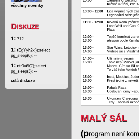
10:00
Zahájení Crweconu
Krátké uvítání, kde 
všechny novinky
10:00 - 11:00
Liga výjimečných zn
Legendární série ješ
11:00 - 12:00
Krvavá ikona jméne
D
ISKUZE
Lone Wolf and Cub, C
Plata
12:00 -
Top10 komiksů za rok
1:
712'
13:00
alespoň podle Kamila
13:00 -
Star Wars: Letopisy r
1:
tEgYyh2k'));select
14:00
Vydejte se s Vlastim
pg_sleep(6); --
14:00 -
Ultimativní vesmír
15:00
Tohle není Marvel, j
1:
ntr0u6lQ');select
Marvel. Čím se liší o
To váš řekn Vojtěch
pg_sleep(3); --
15:00 -
Incal, Moebius, Jod
celá diskuze
16:00
Křest jedné z největš
16:00 -
Fabula Rasa
16:30
Udělování ceny Fabul
16:30
Ukončeni Crweconu
Tedy... oficiální uk
MALÝ SÁL
(p
rogram není kom