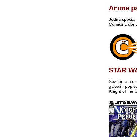
Anime p
Jedna speciál
Comics Salonu
STAR W
Seznámení s u
galaxii - pop
Knight of the 