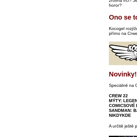
zrovna frčí? J
horor?
Ono se t
Kocogel rozjíž
přímo na Crw
Novinky!
Speciálně na C
CREW 22
MÝTY: LEGEN
COMICSOVÉ 
SANDMAN: B
NIKDYKDE
A určitě ještě 