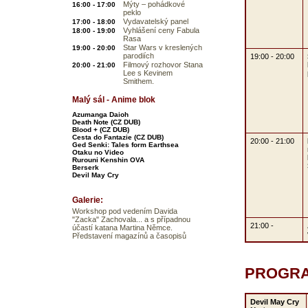
Mýty – pohádkové
16:00 - 17:00
peklo
Vydavatelský panel
17:00 - 18:00
Vyhlášení ceny Fabula
18:00 - 19:00
Rasa
Star Wars v kreslených
19:00 - 20:00
parodiích
19:00 - 20:00
Filmový rozhovor Stana
20:00 - 21:00
Lee s Kevinem
Smithem.
Malý sál - Anime blok
Azumanga Daioh
Death Note (CZ DUB)
Blood + (CZ DUB)
Cesta do Fantazie (CZ DUB)
20:00 - 21:00
Ged Senki: Tales form Earthsea
Otaku no Video
Rurouni Kenshin OVA
Berserk
Devil May Cry
Galerie:
Workshop pod vedením Davida
"Zacka" Zachovala... a s případnou
21:00 -
účastí katana Martina Němce.
Představení magazínů a časopisů
PROGRA
Devil May Cry