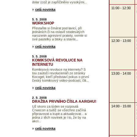
dolar (což je zapříčiněno vysokými...
11:00 - 12:30
»
celá novinka
5. 5. 2008
WORKSHOP
Přestaňte si čmárat pod lavicí, při
jednáních či na oslavě stodesátých
narozenin agresivní pratety, vemte si
své pastelky a bloky a stavte...
12:30 - 13:00
»
celá novinka
5. 5. 2008
KOMIKSOVÁ REVOLUCE NA
INTERNETU
Komiksová revoluce na internetu? S
tou zaútočí revolucionáři ze stránky
13:00 - 14:00
Kocogel, kteří představí pokus o první
český komiksový video-podcast, čili...
»
celá novinka
2. 5. 2008
DRAŽBA PRVNÍHO ČÍSLA AARGHU!
14:00 - 15:00
Už skoro za týden se rozpoutá
Crwecon a tudíž se všechno začíná
připravovat a kupit a aktualizovat... a
jedna z těch novinek je i to, že by na
akci...
»
celá novinka