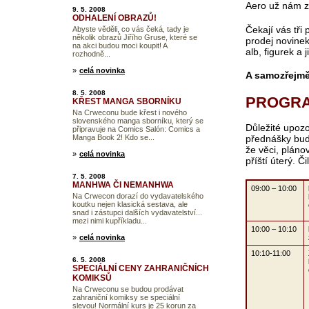
Aero už nám z
9. 5. 2008
ODHALENÍ OBRAZŮ!
Čekají vás tři
Abyste věděli, co vás čeká, tady je
několik obrazů Jiřího Gruse, které se
prodej novine
na akci budou moci koupit! A
alb, figurek a
rozhodně...
»
celá novinka
A samozřejmě
8. 5. 2008
PROGR
KŘEST MANGA SBORNÍKU
Na Crweconu bude křest i nového
slovenského manga sborníku, který se
Důležité upozo
připravuje na Comics Salón: Comics a
Manga Book 2! Kdo se...
přednášky bud
že věci, plán
»
celá novinka
příští úterý. Č
7. 5. 2008
MANHWA ČI NEMANHWA
09:00 – 10:00
Na Crwecon dorazí do vydavatelského
koutku nejen klasická sestava, ale
snad i zástupci dalších vydavatelství...
mezi nimi kupříkladu...
10:00 – 10:10
»
celá novinka
10:10-11:00
6. 5. 2008
SPECIÁLNÍ CENY ZAHRANIČNÍCH
KOMIKSŮ
Na Crweconu se budou prodávat
zahraniční komiksy se speciální
slevou! Normální kurs je 25 korun za