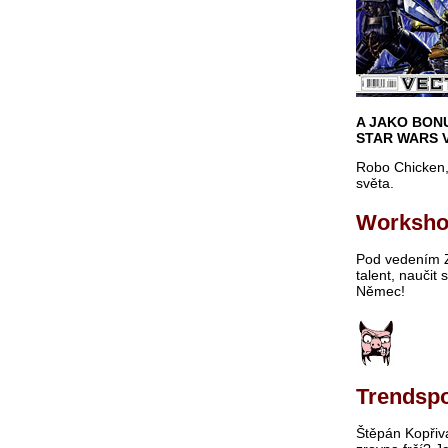
A JAKO BON
STAR WARS 
Robo Chicken,
světa.
Worksho
Pod vedením Z
talent, naučit 
Němec!
Trendspo
Štěpán Kopřiva