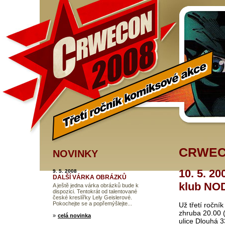
CRWEC
NOVINKY
10. 5. 20
9. 5. 2008
DALŠÍ VÁRKA OBRÁZKŮ
klub NOD
A ještě jedna várka obrázků bude k
dispozici. Tentokrát od talentované
české kreslířky Lely Geislerové.
Pokochejte se a popřemýšlejte...
Už třetí roční
zhruba 20.00 
»
celá novinka
ulice Dlouhá 