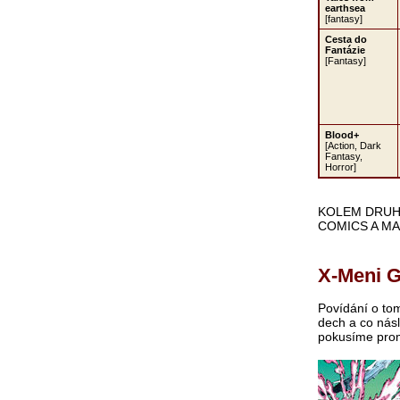
earthsea
[fantasy]
Cesta do
Fantázie
[Fantasy]
Blood+
[Action, Dark
Fantasy,
Horror]
KOLEM DRUH
COMICS A MA
X-Meni G
Povídání o tom
dech a co násl
pokusíme prom