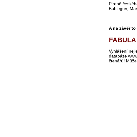
Piraně českéh
Bublegun, Man
A na závěr to 
FABULA
Vyhlášení nejl
databáze
www
čtenářů! Můžet