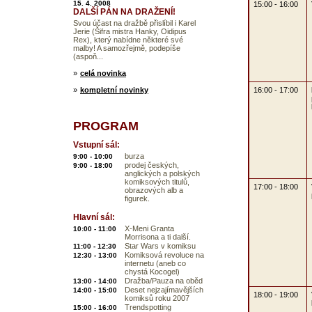
15. 4. 2008
15:00 - 16:00
DALŠÍ PÁN NA DRAŽENÍ!
Svou účast na dražbě přislíbil i Karel
Jerie (Šifra mistra Hanky, Oidipus
Rex), který nabídne některé své
malby! A samozřejmě, podepíše
(aspoň...
»
celá novinka
16:00 - 17:00
»
kompletní novinky
PROGRAM
Vstupní sál:
burza
9:00 - 10:00
prodej českých,
9:00 - 18:00
anglických a polských
komiksových titulů,
17:00 - 18:00
obrazových alb a
figurek.
Hlavní sál:
X-Meni Granta
10:00 - 11:00
Morrisona a ti další.
Star Wars v komiksu
11:00 - 12:30
Komiksová revoluce na
12:30 - 13:00
internetu (aneb co
chystá Kocogel)
Dražba/Pauza na oběd
13:00 - 14:00
Deset nejzajímavějších
14:00 - 15:00
18:00 - 19:00
komiksů roku 2007
Trendspotting
15:00 - 16:00