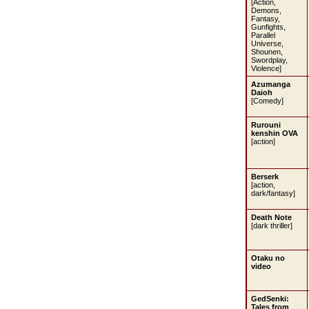
[Action,
Demons,
Fantasy,
Gunfights,
Parallel
Universe,
Shounen,
Swordplay,
Violence]
Azumanga
Daioh
[Comedy]
Rurouni
kenshin OVA
[action]
Berserk
[action,
dark/fantasy]
Death Note
[dark thriller]
Otaku no
video
GedSenki:
Tales from